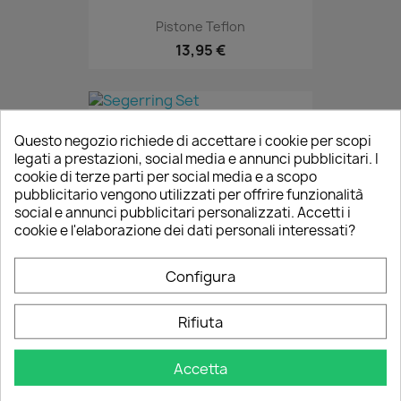
Pistone Teflon
13,95 €
Segerring Set
Questo negozio richiede di accettare i cookie per scopi
1,95 €
legati a prestazioni, social media e annunci pubblicitari. I
cookie di terze parti per social media e a scopo
pubblicitario vengono utilizzati per offrire funzionalità
social e annunci pubblicitari personalizzati. Accetti i
cookie e l'elaborazione dei dati personali interessati?
Torx Bit T20
7,95 €
Configura
Rifiuta
Sicherungsring
2,95 €
Accetta