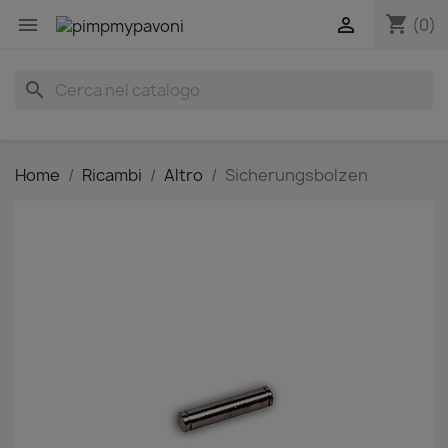
shopping_cart


(0)
search
Home
Ricambi
Altro
Sicherungsbolzen