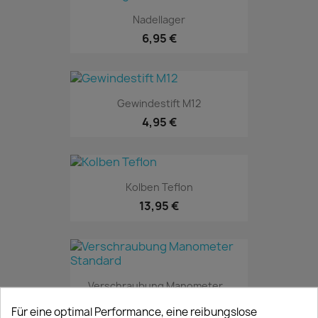
Nadellager
6,95 €
Gewindestift M12
4,95 €
Kolben Teflon
13,95 €
Verschraubung Manometer...
9,95 €
Für eine optimal Performance, eine reibungslose