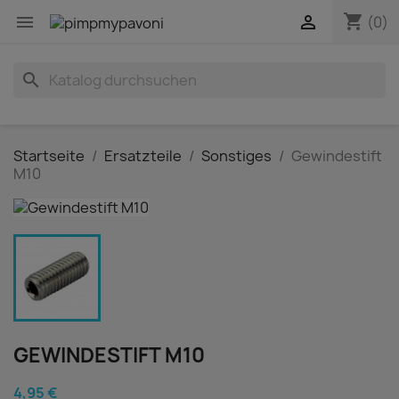
shopping_cart


(0)
search
Startseite
Ersatzteile
Sonstiges
Gewindestift
M10
GEWINDESTIFT M10
4,95 €